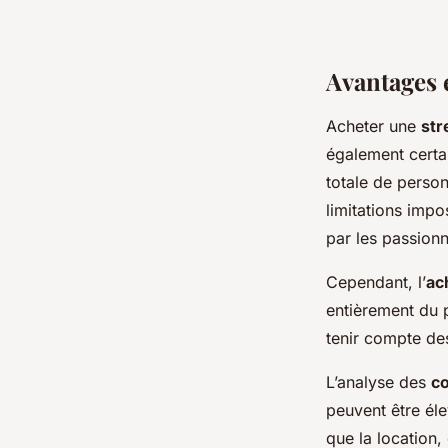
Avantages e
Acheter une
str
également certai
totale de perso
limitations impo
par les passion
Cependant, l’
ac
entièrement du p
tenir compte des
L’analyse des
co
peuvent être él
que la location,