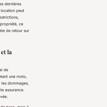
es dernières
location peut
strictions,
propriété, ce
tie de retour sur
et la
al de
etant une moto,
re les dommages,
tte assurance.
evée.
de base, mais il