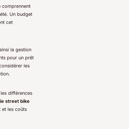
te comprennent
riété. Un budget
nt cet
ainsi la gestion
nts pour un prêt
considérer les
tion.
 les différences
e street bike
 et les coûts