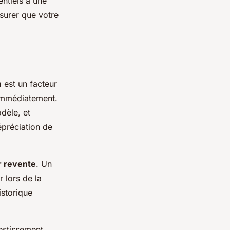
ntiels à une
surer que votre
n
est un facteur
 immédiatement.
dèle, et
dépréciation de
r revente
. Un
r lors de la
istorique
estissement