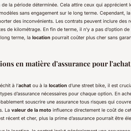
 de la période déterminée. Cela attire ceux qui apprécient l
 modèles sans engagement sur le long terme. Cependant, la 
rter des inconvénients. Les contrats peuvent inclure des re
s de kilométrage. En fin de terme, il n’y a pas d’option de 
à long terme, la
location
pourrait coûter plus cher sans garan
ons en matière d’assurance pour l’achat 
échit à l’
achat
ou à la
location
d’une street bike, il est cruci
types d’assurance nécessaires pour chaque option. En ach
bablement souscrire une assurance tous risques qui couv
rs. La
valeur de la moto
influence directement le coût de ce
st récent et cher, plus la prime d’assurance pourrait être él
r la location, le contrat inclut généralement une assurance 