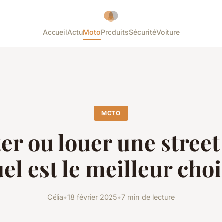
Accueil
Actu
Moto
Produits
Sécurité
Voiture
MOTO
er ou louer une street 
el est le meilleur cho
Célia
•
18 février 2025
•
7 min de lecture