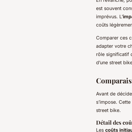
est souvent cons
imprévus. L’
impa
coûts légèrement
Comparer ces c
adapter votre c
rôle significatif
d’une street bik
Comparaiso
Avant de décider
s’impose. Cette
street bike
.
Détail des coû
Les
coûts initia