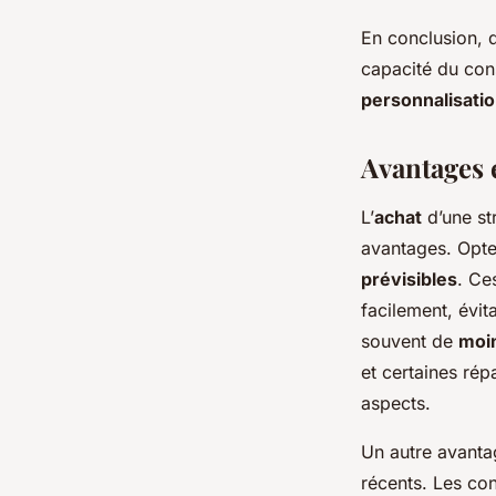
En conclusion, 
capacité du con
personnalisati
Avantages e
L’
achat
d’une st
avantages. Opter
prévisibles
. Ce
facilement, évit
souvent de
moin
et certaines répa
aspects.
Un autre avantag
récents. Les co