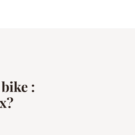
bike :
ix?