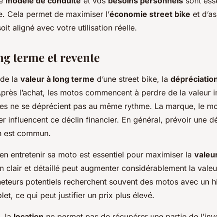
re
modèle de conduite
et vos
besoins personnels
sont esse
e. Cela permet de maximiser l’
économie street bike
et d’as
oit aligné avec votre utilisation réelle.
ng terme et revente
 de la
valeur à long terme
d’une street bike, la
dépréciatio
 Après l’achat, les motos commencent à perdre de la valeur
es ne se déprécient pas au même rythme. La marque, le mo
lier influencent ce déclin financier. En général, prévoir une 
n est commun.
en entretenir sa moto est essentiel pour maximiser la
valeu
en clair et détaillé peut augmenter considérablement la valeu
heteurs potentiels recherchent souvent des motos avec un h
et, ce qui peut justifier un prix plus élevé.
, la
location
ne permet pas de récupérer une partie de l’inv