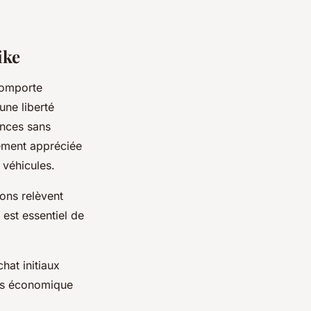
ike
comporte
ne liberté
ences sans
rement appréciée
 véhicules.
ions relèvent
 est essentiel de
hat initiaux
lus économique