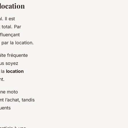
 location
. Il est
 total. Par
nfluençant
par la location.
ite fréquente
ous soyez
 la
location
nt.
 une moto
 l’achat, tandis
uents