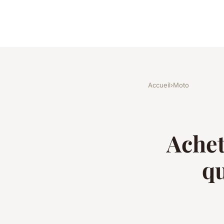
Accueil
›
Moto
Achet
qu