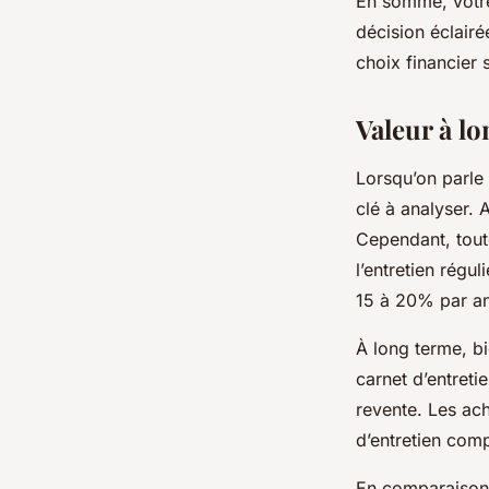
En somme, vot
décision éclairé
choix financier s
Valeur à lo
Lorsqu’on parle
clé à analyser.
Cependant, tout
l’entretien régu
15 à 20% par a
À long terme, bi
carnet d’entreti
revente. Les ac
d’entretien compl
En comparaison