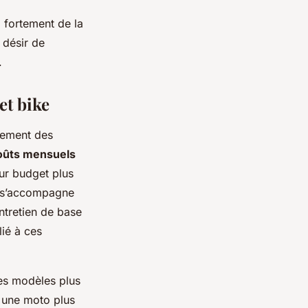
 fortement de la
 désir de
.
et bike
lement des
oûts mensuels
eur budget plus
on s’accompagne
entretien de base
lié à ces
des modèles plus
à une moto plus