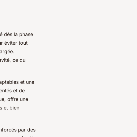
ité dès la phase
r éviter tout
hargée.
vité, ce qui
aptables et une
entés et de
ue, offre une
es et bien
nforcés par des