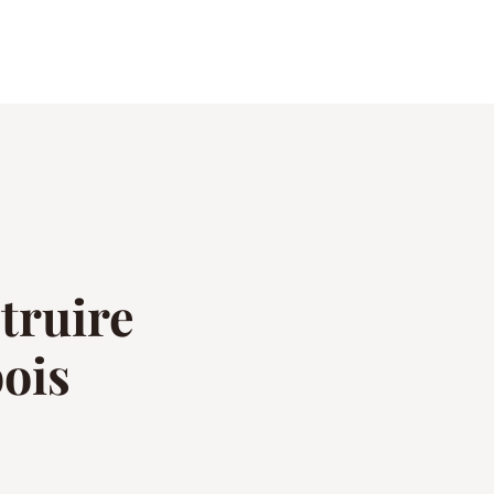
truire
ois