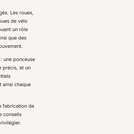
gés. Les roues,
oues de vélo
ouent un rôle
ainsi que des
mouvement.
s : une ponceuse
 précis, et un
tiels
t ainsi chaque
a fabrication de
e conseils
ivilégier.