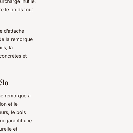
urcharge inutile.
e le poids tout
e d’attache
e de la remorque
ils, la
concrètes et
élo
une remorque à
on et le
eurs, le bois
ui garantit une
relle et