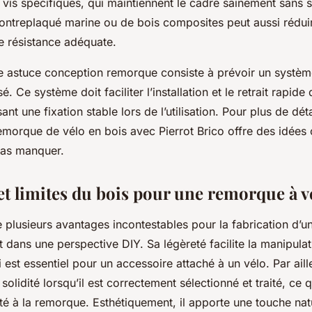
 vis spécifiques, qui maintiennent le cadre sainement sans s
 contreplaqué marine ou de bois composites peut aussi réduir
e résistance adéquate.
e astuce conception remorque consiste à prévoir un systèm
é. Ce système doit faciliter l’installation et le retrait rapid
ant une fixation stable lors de l’utilisation. Pour plus de déta
emorque de vélo en bois avec Pierrot Brico offre des idées 
pas manquer.
et limites du bois pour une remorque à v
e plusieurs avantages incontestables pour la fabrication d’
dans une perspective DIY. Sa légèreté facilite la manipulati
i est essentiel pour un accessoire attaché à un vélo. Par aill
solidité lorsqu’il est correctement sélectionné et traité, ce q
ité à la remorque. Esthétiquement, il apporte une touche natu