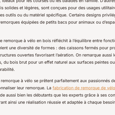
 idéaux pour les courses ou les balades en famille. D’autre
ois solides et légères, sont conçues pour des usages utilitai
es outils ou du matériel spécifique. Certains designs privil
s remorques équipées de petits bacs pour animaux ou d’esp
 remorque à vélo en bois réfléchit à l’équilibre entre fonctio
lent une diversité de formes : des caissons fermés pour pr
ructures ouvertes favorisant l’aération. On remarque aussi l
ns, du bois brut pour un effet naturel aux surfaces peintes o
rabilité.
s remorque à vélo se prêtent parfaitement aux passionnés d
onnaliser leur remorque. La
fabrication de remorque de vél
de aussi bien les débutants que les experts grâce à ses con
urant ainsi une réalisation réussie et adaptée à chaque besoi