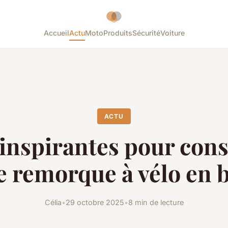
Accueil
Actu
Moto
Produits
Sécurité
Voiture
ACTU
 inspirantes pour cons
 remorque à vélo en b
Célia
•
29 octobre 2025
•
8 min de lecture