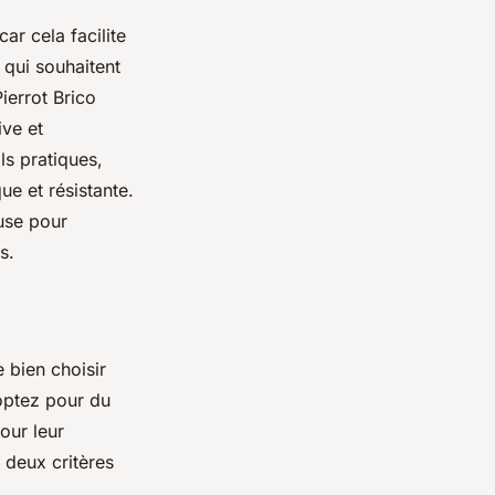
r cela facilite
 qui souhaitent
ierrot Brico
ive et
ls pratiques,
ue et résistante.
use pour
s.
e bien choisir
optez pour du
our leur
, deux critères