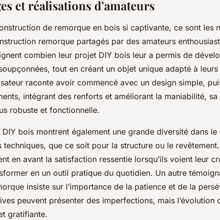
s et réalisations d’amateurs
construction de remorque en bois si captivante, ce sont les
struction remorque partagés par des amateurs enthousiaste
ignent combien leur projet DIY bois leur a permis de dével
oupçonnées, tout en créant un objet unique adapté à leurs
isateur raconte avoir commencé avec un design simple, puis
ments, intégrant des renforts et améliorant la maniabilité, s
s robuste et fonctionnelle.
 DIY bois montrent également une grande diversité dans le
 techniques, que ce soit pour la structure ou le revêtement
ent en avant la satisfaction ressentie lorsqu’ils voient leur 
nsformer en un outil pratique du quotidien. Un autre témoig
orque insiste sur l’importance de la patience et de la persé
ives peuvent présenter des imperfections, mais l’évolution d
et gratifiante.