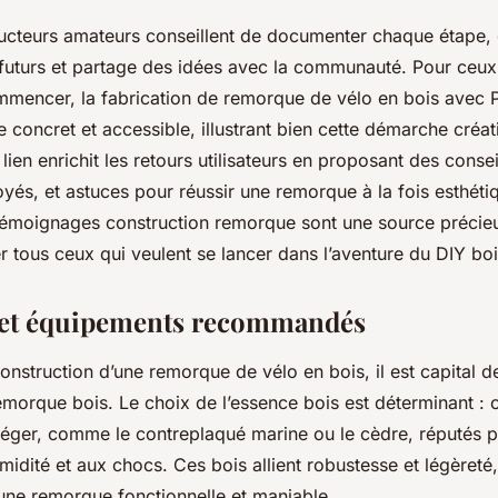
ucteurs amateurs conseillent de documenter chaque étape, ca
 futurs et partage des idées avec la communauté. Pour ceux
ommencer, la fabrication de remorque de vélo en bois avec P
 concret et accessible, illustrant bien cette démarche créat
lien enrichit les retours utilisateurs en proposant des consei
és, et astuces pour réussir une remorque à la fois esthétiq
émoignages construction remorque sont une source précie
r tous ceux qui veulent se lancer dans l’aventure du DIY boi
 et équipements recommandés
construction d’une remorque de vélo en bois, il est capital d
emorque bois. Le choix de l’essence bois est déterminant : 
 léger, comme le contreplaqué marine ou le cèdre, réputés p
umidité et aux chocs. Ces bois allient robustesse et légèreté
 une remorque fonctionnelle et maniable.