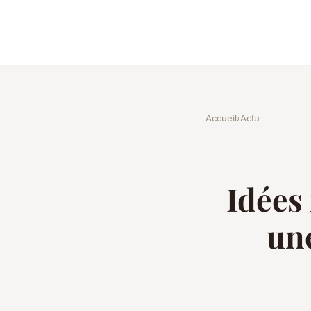
Accueil
›
Actu
Idées
une