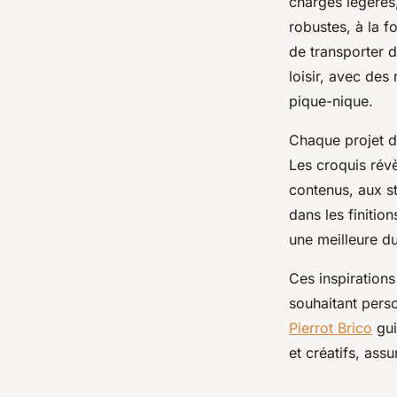
charges légères,
robustes, à la f
de transporter d
loisir, avec de
pique-nique.
Chaque projet de
Les croquis révè
contenus, aux st
dans les finitio
une meilleure du
Ces inspiration
souhaitant pers
Pierrot Brico
gui
et créatifs, ass