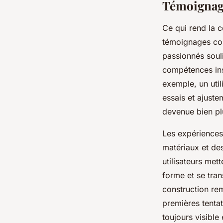
Témoignage
Ce qui rend la 
témoignages con
passionnés soul
compétences ins
exemple, un util
essais et ajuste
devenue bien plu
Les expériences
matériaux et des
utilisateurs mett
forme et se tra
construction rem
premières tentat
toujours visible 