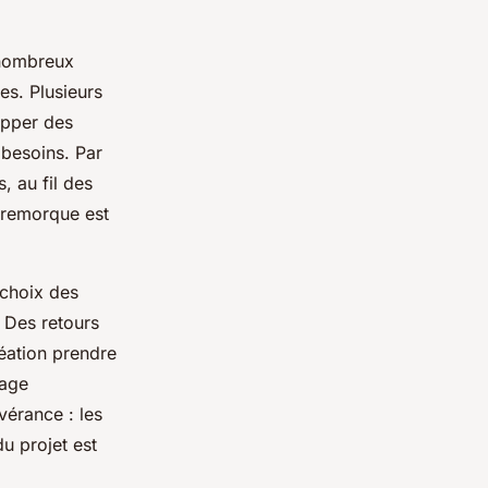
 nombreux
s. Plusieurs
opper des
 besoins. Par
, au fil des
a remorque est
 choix des
. Des retours
création prendre
nage
vérance : les
u projet est