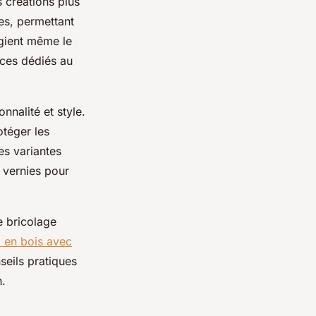
s créations plus
res, permettant
égient même le
aces dédiés au
nnalité et style.
otéger les
es variantes
u vernies pour
e bricolage
o en bois avec
seils pratiques
n.